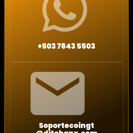
+503 7843 5503
Soportecoingt