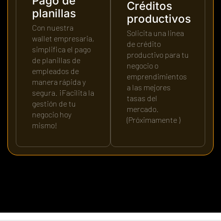
Pago de
Créditos
planillas
productivos
Con nuestra
Solicita una linea
wallet empresaria,
de crédito
simplifica el pago
productivo para tu
de planillas de
negocio o
empleados de
emprendimientos
manera rápida y
a las mejores
segura. ¡Facilita la
tasas del
gestión de tu
mercado.
negocio hoy
(Próximamente )
mismo!