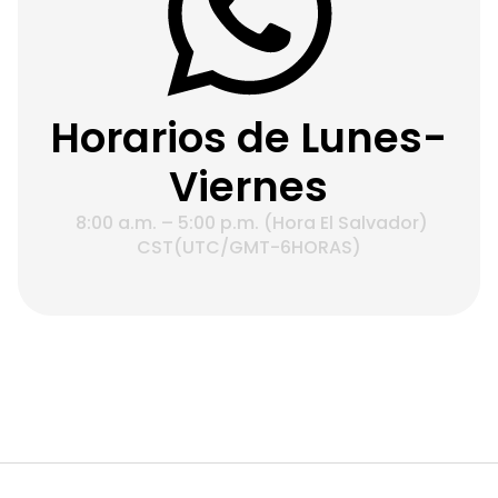
Horarios de Lunes-
Viernes
8:00 a.m. – 5:00 p.m. (Hora El Salvador)
CST(UTC/GMT-6HORAS)