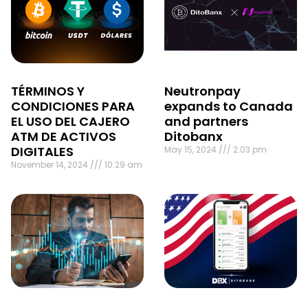
TÉRMINOS Y
Neutronpay
CONDICIONES PARA
expands to Canada
EL USO DEL CAJERO
and partners
ATM DE ACTIVOS
Ditobanx
DIGITALES
May 15, 2024
2:03 pm
November 14, 2024
10:29 am