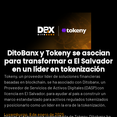
DitoBanx y Tokeny se asocian
para transformar a El Salvador
en un líder en tokenización
Tokeny, un proveedor líder de soluciones financieras
basadas en blockchain, se ha asociado con Ditobanx, un
Proveedor de Servicios de Activos Digitales (DASP) con
licencia en El Salvador, para ayudar al país a construir un
marco estandarizado para activos regulados tokenizados
y posicionarlo como un líder en la era de la tokenización.
Luxemburgo, 8 de enero de 2025
Gracias a la tecnología comprobada de Tokeny, Ditobanx ha